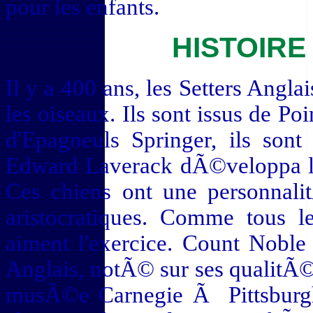
pour les enfants.
HISTOIRE
Il y a 400 ans, les Setters Ang
les oiseaux. Ils sont issus de P
d'Epagneuls Springer, ils sont
Edward Laverack dÃ©veloppa l
Ces chiens ont une personnal
aristocratiques. Comme tous l
aiment l'exercice. Count Noble 
Anglais, notÃ© sur ses qualitÃ©
musÃ©e Carnegie Ã Pittsburgh