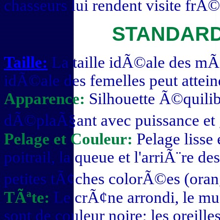
chasseurs lui rendent visite fr
STANDARD
Taille:
La taille idÃ©ale des mÃ¢
idÃ©ale des femelles peut attei
Apparence:
Silhouette Ã©quili
dÃ©plaÃ§ant avec puissance et
Pelage et Couleur:
Pelage lisse e
poitrail, la queue et l'arriÃ¨re d
petites tÃ¢ches colorÃ©es (oran
TÃªte:
Le crÃ¢ne arrondi, le mus
sont de couleur noire; les oreille