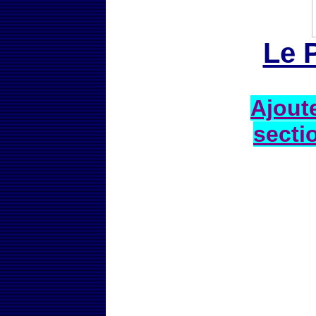
Le 
Ajoute
secti