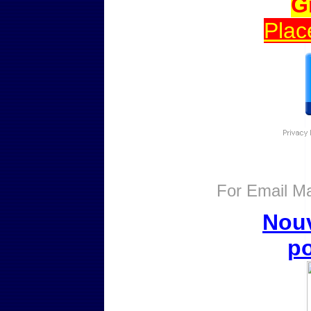
G
Plac
For
Email Ma
Nouv
po