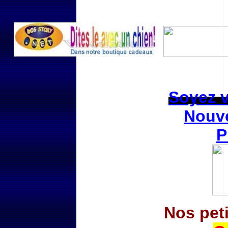
Soyez vi
Nouve
P
Nos pet