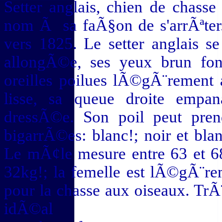
Setter anglais, chien de chass
nom Ã sa faÃ§on de s'arrÃªter.
vers 1825. Le setter anglais 
allongÃ©e, ses yeux brun fo
oreilles poilues lÃ©gÃ¨rement
lisse, sa queue droite empan
dressÃ©e. Son poil peut pren
bigarrÃ©es: blanc!; noir et blanc
Le mÃ¢le mesure entre 63 et 6
32kg!; la femelle est lÃ©gÃ¨rem
pour la chasse aux oiseaux. TrÃ
idÃ©al