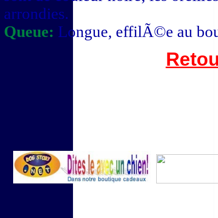
arrondies.
Queue:
Longue, effilÃ©e au bout
Retou