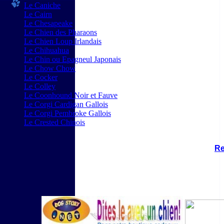
Le Caniche
Le Cairn
Le Chesapeake
Le Chien des Pharaons
Le Chien Loup Irlandais
Le Chihuahua
Le Chin ou Epagneul Japonais
Le Chow Chow
Le Cocker
Le Colley
Le Coonhound Noir et Fauve
Le Corgi Cardigan Gallois
Le Corgi Pembroke Gallois
Le Crested Chinois
Re