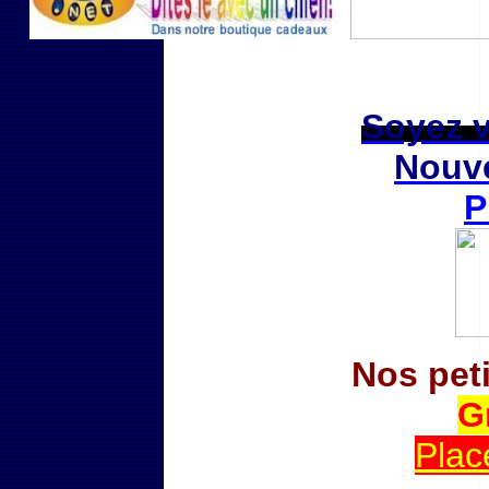
Soyez vi
Nouve
P
Nos pet
G
Plac