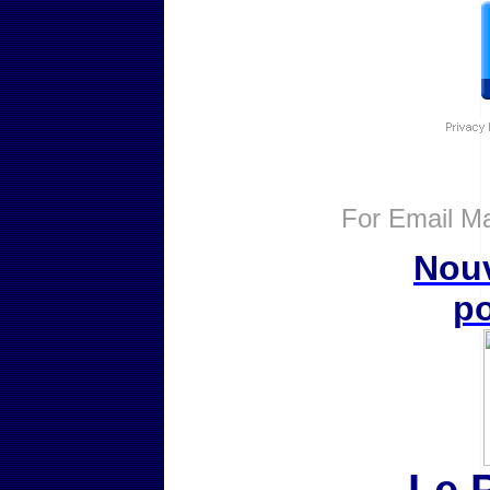
For
Email Ma
Nouv
po