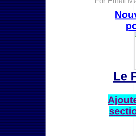
For
Email Ma
Nouv
po
Le 
Ajoute
secti