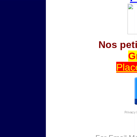
Nos pet
G
Plac