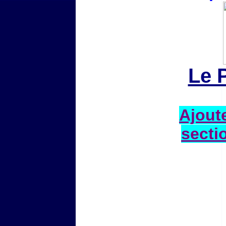
Le 
Ajoute
secti