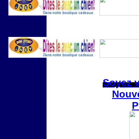
Soyez vi
Nouve
P