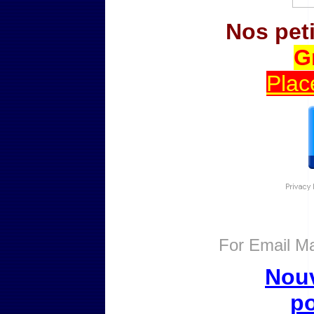
Nos pet
G
Plac
For
Email Ma
Nouv
po