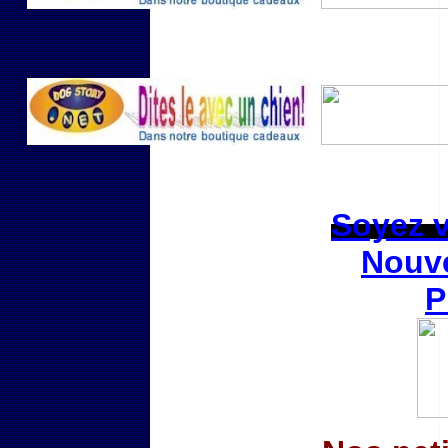
Soyez vi
Nouve
P