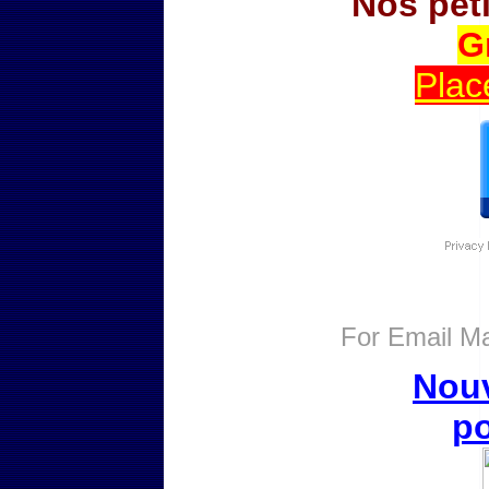
Nos pet
G
Plac
For
Email Ma
Nouv
po