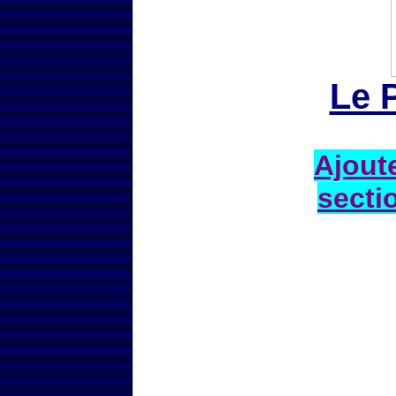
Le 
Ajoute
secti