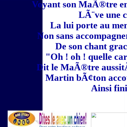
Voyant son MaÃ®tre en j
LÃ¨ve une c
La lui porte au me
Non sans accompagner
De son chant graci
"Oh ! oh ! quelle ca
Dit le MaÃ®tre aussit
Martin bÃ¢ton accou
Ainsi fin