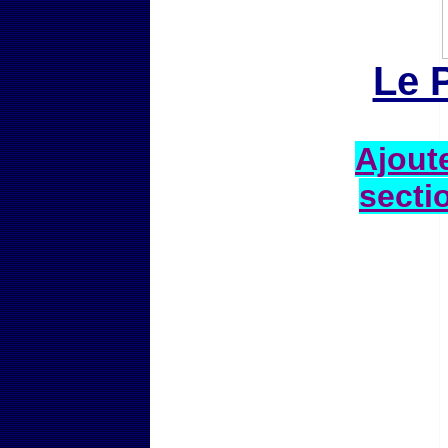
Le 
Ajoute
secti