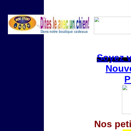
Soyez vi
Nouve
P
Nos pet