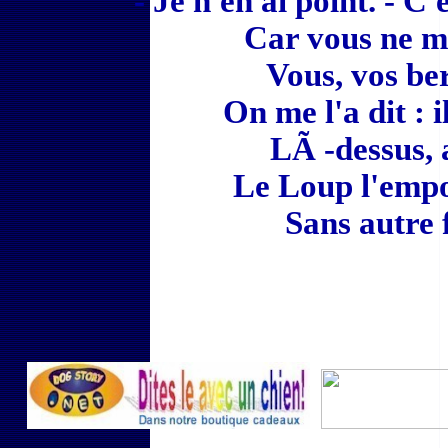
- Je n'en ai point. - C
Car vous ne 
Vous, vos ber
On me l'a dit : 
LÃ -dessus, 
Le Loup l'empor
Sans autre 