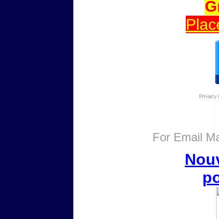
G
Plac
For
Email Ma
Nouv
po