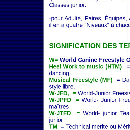
Classes junior.
-pour Adulte, Paires, Équipes,
il en a quatre “Niveaux” à chac
SIGNIFICATION DES T
W=
World Canine Freestyle O
Heel Work to music (HTM)
= 
dancing.
Musical Freestyle (MF)
= Danc
style libre.
W-JFD, =
World-Junior Freesty
W-JPFD =
World- Junior Fre
maîtres
W-JTFD
=
World- junior Te
junior
TM
= Technical merite ou Méri