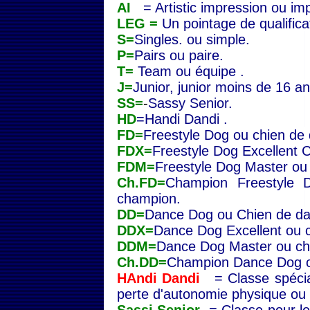
AI
= Artistic impression ou imp
LEG =
Un pointage de qualifica
S=
Singles. ou simple.
P=
Pairs ou paire.
T=
Team ou équipe .
J=
Junior, junior moins de 16 an
SS=
-
Sassy Senior.
HD
=
Handi Dandi .
FD=
Freestyle Dog ou chien de d
FDX=
Freestyle Dog Excellent C
FDM=
Freestyle Dog Master ou 
Ch.FD=
Champion Freestyle 
champion.
DD=
Dance Dog ou Chien de da
DDX=
Dance Dog Excellent ou c
DDM=
Dance Dog Master ou ch
Ch.DD=
Champion Dance Dog o
HAndi Dandi
= Classe spéci
perte d'autonomie physique ou