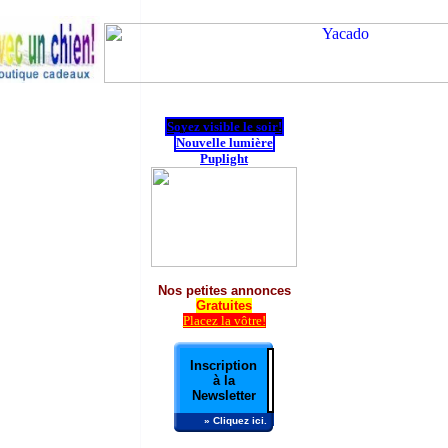
Soyez visible le soir!
Nouvelle lumière
Puplight
Nos petites annonces
Gratuites
Placez la vôtre!
Inscription
à la
Newsletter
» Cliquez ici.