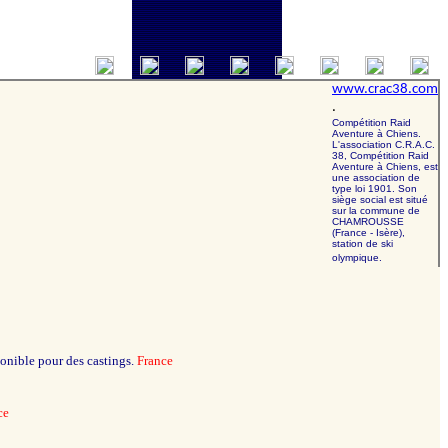
www.crac38.com
.
Compétition Raid
Aventure à Chiens.
L'association C.R.A.C.
38, Compétition Raid
Aventure à Chiens, est
une association de
type loi 1901. Son
siège social est situé
sur la commune de
CHAMROUSSE
(France - Isère),
station de ski
olympique.
ponible pour des castings.
France
ce