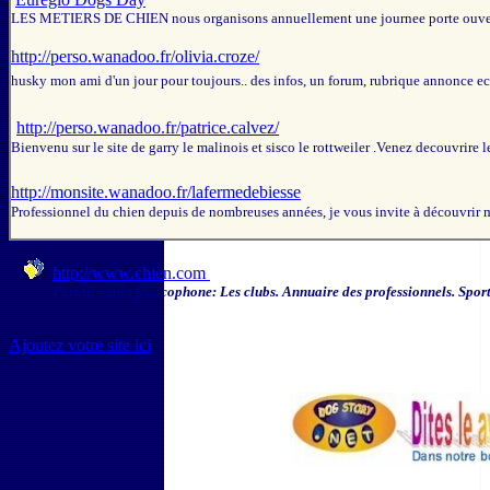
LES METIERS DE CHIEN nous organisons annuellement une journee porte ouverte 
http://perso.wanadoo.fr/olivia.croze/
husky mon ami d'un jour pour toujours.. des infos, un forum, rubrique annonce ect
http://perso.wanadoo.fr/patrice.calvez/
Bienvenu sur le site de garry le malinois et sisco le rottweiler .Venez decouvrire l
http://monsite.wanadoo.fr/lafermedebiesse
Professionnel du chien depuis de nombreuses années, je vous invite à découvrir m
http://www.chien.com
Portail canin francophone: Les clubs. Annuaire des professionnels. Sport
Ajoutez votre site ici