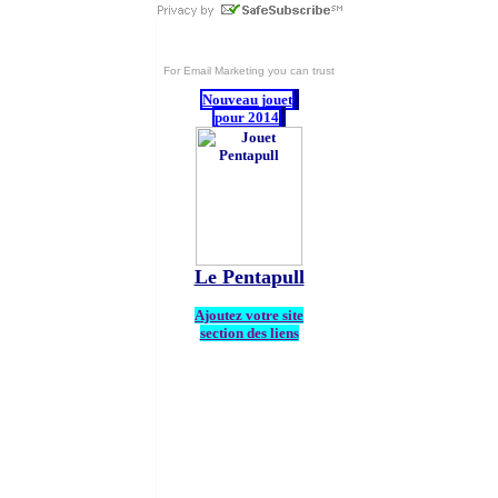
For
Email Marketing
you can trust
Nouveau jouet
pour 2014
Le Pentapull
Ajoutez votre site
section des liens