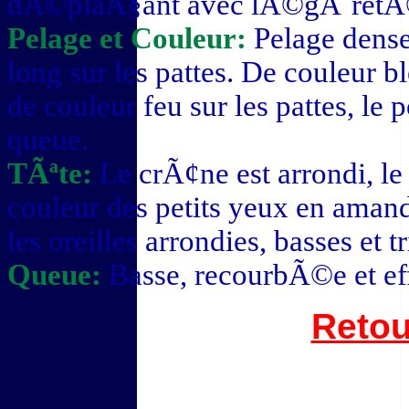
dÃ©plaÃ§ant avec lÃ©gÃ¨retÃ©
Pelage et Couleur:
Pelage dense
long sur les pattes. De couleur 
de couleur feu sur les pattes, le 
queue.
TÃªte:
Le crÃ¢ne est arrondi, le
couleur des petits yeux en amand
les oreilles arrondies, basses et t
Queue:
Basse, recourbÃ©e et ef
Retou