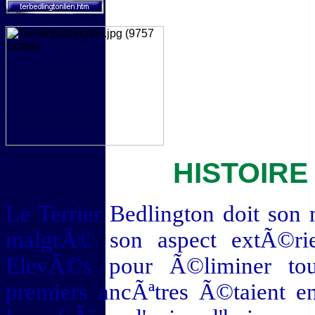
HISTOIRE
Le Terrier Bedlington doit son
malgrÃ© son aspect extÃ©rie
ElevÃ©s pour Ã©liminer tout
premiers ancÃªtres Ã©taient en