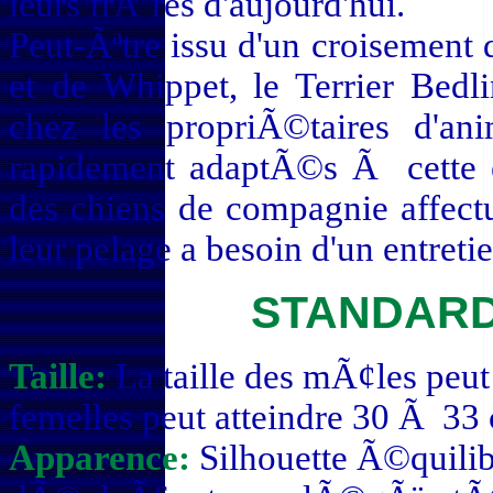
leurs frÃ¨res d'aujourd'hui.
Peut-Ãªtre issu d'un croisement
et de Whippet, le Terrier Bedl
chez les propriÃ©taires d'an
rapidement adaptÃ©s Ã cette e
des chiens de compagnie affect
leur pelage a besoin d'un entreti
STANDARD
Taille:
La taille des mÃ¢les peut
femelles peut atteindre 30 Ã 3
Apparence:
Silhouette Ã©quili