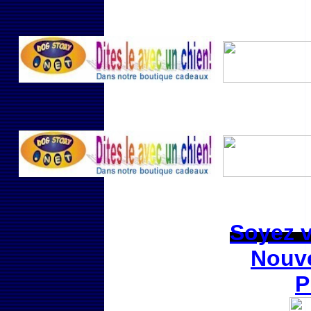
Soyez vi
Nouve
P