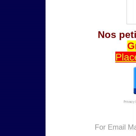
Nos pet
G
Plac
For
Email Ma