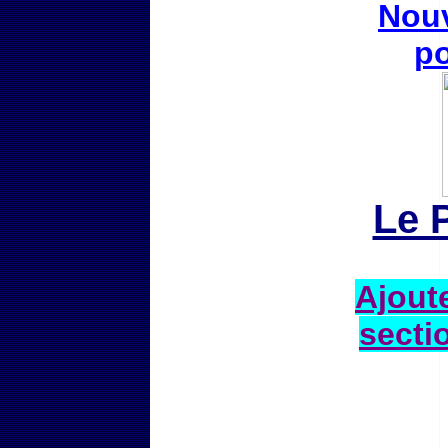
Nouv
po
Le 
Ajoute
secti