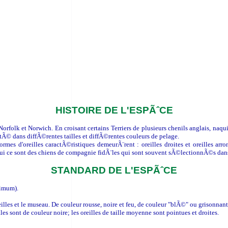
HISTOIRE DE L'ESPÃˆCE
rfolk et Norwich. En croisant certains Terriers de plusieurs chenils anglais, naquit
stÃ© dans diffÃ©rentes tailles et diffÃ©rentes couleurs de pelage.
es d'oreilles caractÃ©ristiques demeurÃ¨rent : oreilles droites et oreilles arr
urd'hui ce sont des chiens de compagnie fidÃ¨les qui sont souvent sÃ©lectionnÃ©s d
STANDARD DE L'ESPÃˆCE
nimum).
oreilles et le museau. De couleur rousse, noire et feu, de couleur "blÃ©" ou grisonnant
s sont de couleur noire; les oreilles de taille moyenne sont pointues et droites.