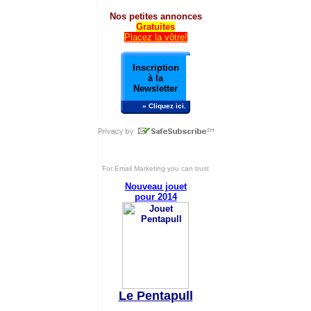
Nos petites annonces
Gratuites
Placez la vôtre!
Inscription
à la
Newsletter
» Cliquez ici.
For
Email Marketing
you can trust
Nouveau jouet
pour 2014
Le Pentapull