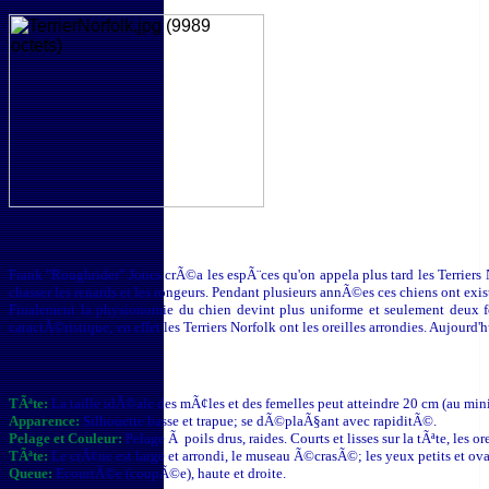
Frank "Roughrider" Jones crÃ©a les espÃ¨ces qu'on appela plus tard les Terriers No
chasser les renards et les rongeurs. Pendant plusieurs annÃ©es ces chiens ont exi
Finalement la physionomie du chien devint plus uniforme et seulement deux form
caractÃ©ristique; en effet les Terriers Norfolk ont les oreilles arrondies. Aujo
TÃªte:
La taille idÃ©ale des mÃ¢les et des femelles peut atteindre 20 cm (au mi
Apparence:
Silhouette basse et trapue; se dÃ©plaÃ§ant avec rapiditÃ©.
Pelage et Couleur:
Pelage Ã poils drus, raides. Courts et lisses sur la tÃªte, les 
TÃªte:
Le crÃ¢ne est large et arrondi, le museau Ã©crasÃ©; les yeux petits et ovale
Queue:
EcourtÃ©e (coupÃ©e), haute et droite.