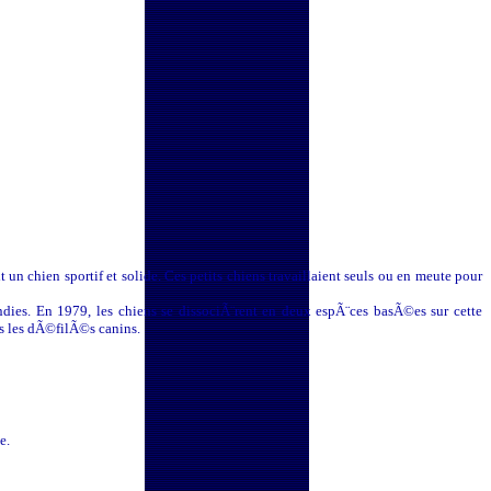
 un chien sportif et solide. Ces petits chiens travaillaient seuls ou en meute pour
ondies. En 1979, les chiens se dissociÃ¨rent en deux espÃ¨ces basÃ©es sur cette
ans les dÃ©filÃ©s canins.
e.