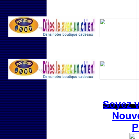
Soyez vi
Nouve
P