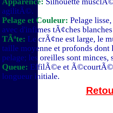
Apparence:
Silhouette musclÃ©
agilitÃ©.
Pelage et Couleur:
Pelage lisse
avec d'infimes tÃ¢ches blanches s
TÃªte:
Le crÃ¢ne est large, le 
taille moyenne et profonds dont 
pelage; les oreilles sont minces,
Queue:
EffilÃ©e et Ã©courtÃ©e
longueur initiale.
Retou