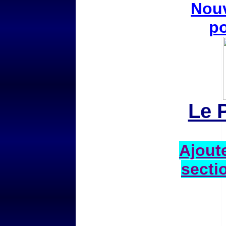
Nouv
po
Le 
Ajoute
secti