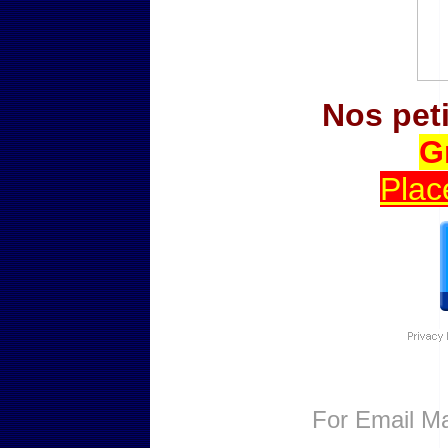
Nos pet
G
Plac
For
Email Ma