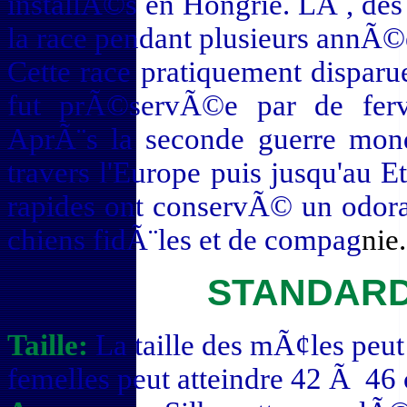
installÃ©s en Hongrie. LÃ , de
la race pendant plusieurs annÃ©
Cette race pratiquement disparu
fut prÃ©servÃ©e par de ferve
AprÃ¨s la seconde guerre mon
travers l'Europe puis jusqu'au 
rapides ont conservÃ© un odora
chiens fidÃ¨les et de compag
nie.
STANDARD
Taille:
La taille des mÃ¢les peut 
femelles peut atteindre 42 Ã 4