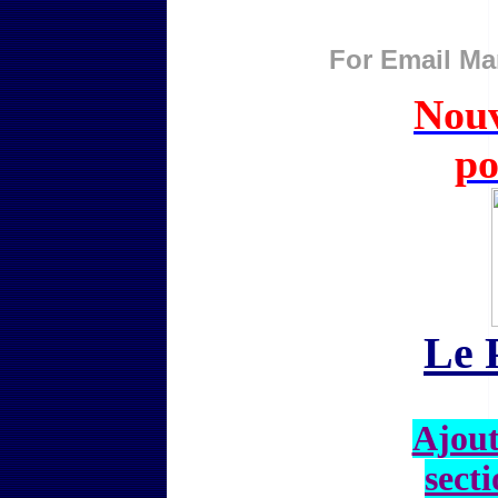
For
Email Ma
Nouv
po
Le 
Ajout
secti