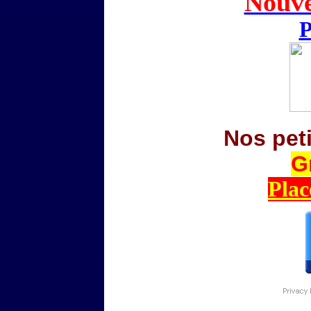
Nouve
P
Nos pet
G
Plac