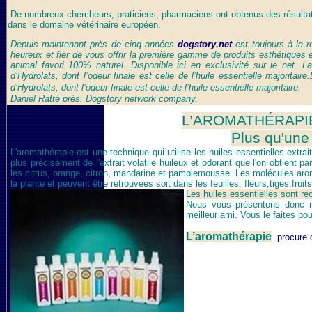
De nombreux chercheurs, praticiens, pharmaciens ont obtenus des résultats
dans le domaine vétérinaire européen.
Depuis maintenant près de cinq années
dogstory.net
est toujours à la 
heureux et fier de vous offrir la première gamme de produits esthétiques e
animal favori 100% naturel. Disponible ici en exclusivité sur le net.
La
d’Hydrolats, dont l’odeur finale est celle de l’huile essentielle majoritaire.
d’Hydrolats, dont l’odeur finale est celle de l’huile essentielle majoritaire.
Daniel Ratté prés. Dogstory network company.
L’AROMATHÉRAPI
Plus qu'une
L
'aromathérapie est une technique qui utilise les huiles essentielles extrai
plus précisément de l'extrait volatile huileux et odorant que l'on obtient pa
les citrus, orange, citron, mandarine et pamplemousse.
Les molécules aroma
la plante et peuvent être retrouvées soit dans les feuilles, fleurs,tiges,fr
Les huiles essentielles sont re
Nous vous présentons donc no
meilleur ami. Vous le faites pou
L’aromathérapie
procure 