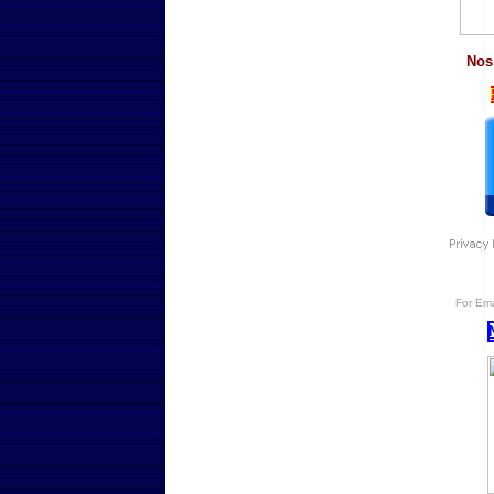
Nos
For
Ema