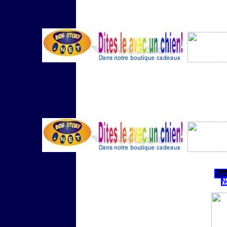
Soy
N