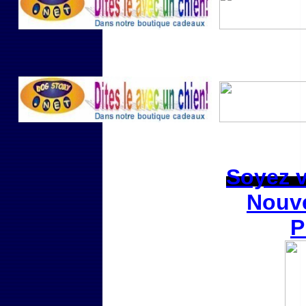
Soyez vi
Nouve
P