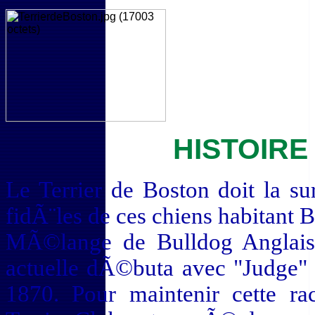
HISTOIRE
Le Terrier de Boston doit la s
fidÃ¨les de ces chiens habitant 
MÃ©lange de Bulldog Anglais e
actuelle dÃ©buta avec "Judge"
1870. Pour maintenir cette r