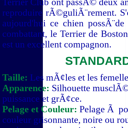
Terrier Club ont passÃ© deux an
reproduire rÃ©guliÃ¨rement. S'e
aujourd'hui ce chien possÃ¨de 
combattant, le Terrier de Boston
est un excellent compagnon.
STANDARD
Taille:
Les mÃ¢les et les femelle
Apparence:
Silhouette musclÃ©
puissance et grÃ¢ce.
Pelage et Couleur:
Pelage Ã poil
couleur grisonnante, noire ou r