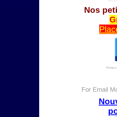
Nos pet
G
Plac
For
Email Ma
Nouv
po