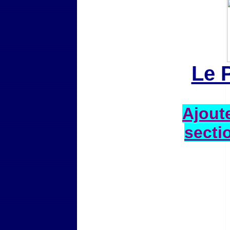
Le 
Ajoute
secti