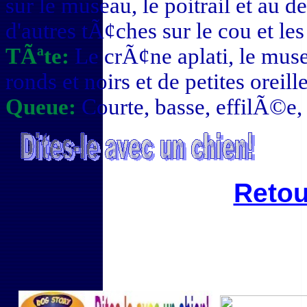
sur le museau, le poitrail et au 
d'autres tÃ¢ches sur le cou et les
TÃªte:
Le crÃ¢ne aplati, le mus
ronds et noirs et de petites orei
Queue:
Courte, basse, effilÃ©e,
Retou